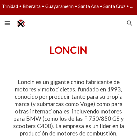
Trinidad • Riberalta • Guayaramerín • Santa Ana • Santa Cruz • Lun a Vie: 08:30 - 12:30 y 14:50 a 19:30 • Sáb: 09:00 a 13:00
Skip to main content
Skip to navigation
LONCIN
Loncin es un gigante chino fabricante de
motores y motocicletas, fundado en 1993,
conocido por producir tanto para su propia
marca (y submarcas como Voge) como para
otras internacionales, incluyendo motores
para BMW (como los de las F 750/850 GS y
scooters C400). La empresa es un líder en la
producción de motores de combustión,