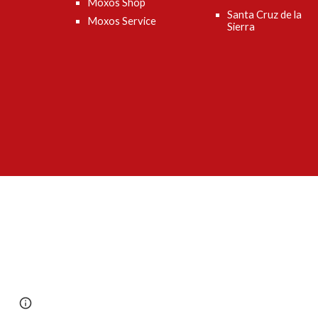
Moxos Shop
Santa Cruz de la
Moxos Service
Sierra
Page
Google Sites
Report abuse