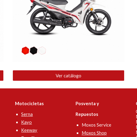
Ver catálogo
Motocicletas
Posventa y
Serna
Repuestos
Kayo
Moxos Service
Keeway
Moxos Shop