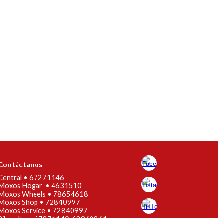
Contáctanos
Central •
67271146
Moxos Hogar • 4631510
Moxos Wheels • 78654618
Moxos Shop • 72840997
Moxos Service • 72840997