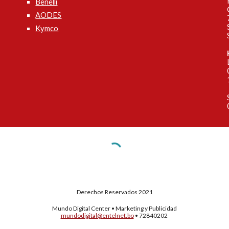
Benelli
AODES
Kymco
Derechos Reservados 202
1
Mundo Digital Center
•
Marketing y Publicidad
mundodigital@entelnet.bo
•
72840202