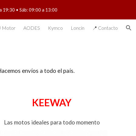
 a 19:30 • Sáb: 09:00 a 13:00
ion
 Motor
AODES
Kymco
Loncin
📍 Contacto
acemos envíos a todo el país.
KEEWAY
Las motos ideales para
todo momento