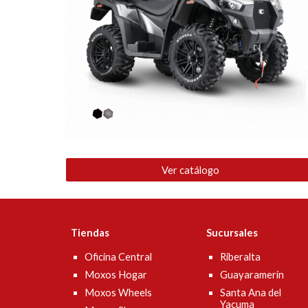
Ver catálogo
Tiendas
Sucursales
Oficina Central
Riberalta
Moxos Hogar
Guayaramerín
Moxos Wheels
Santa Ana del
Yacuma