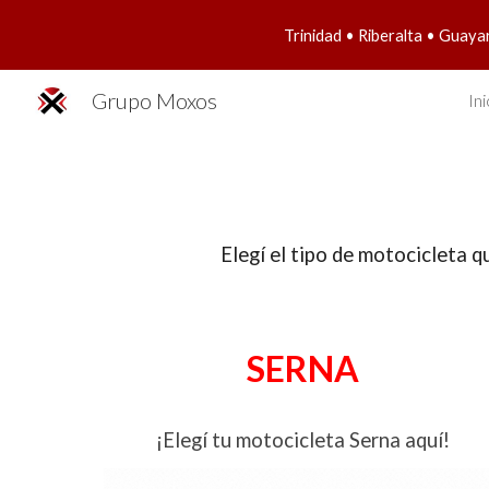
Trinidad • Riberalta • Guaya
Sk
Grupo Moxos
Ini
El
e
g
í
el tipo de motocicleta 
SERNA
¡Elegí tu motocicleta Serna aquí!