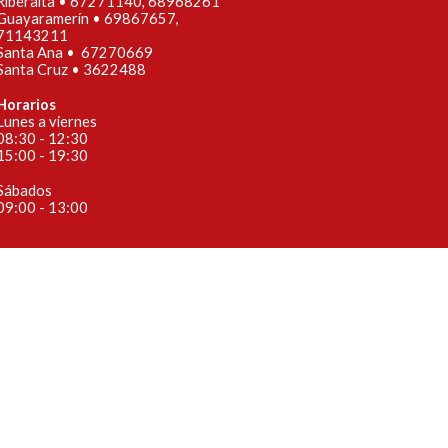
Riberalta • 67271140, 68968261
Guayaramerín • 69867657,
71143211
Santa Ana • 67270669
Santa Cruz • 3622488
Horarios
Lunes a viernes
08:30 - 12:30
15:00 - 19:30
Sábados
09:00 - 13:00