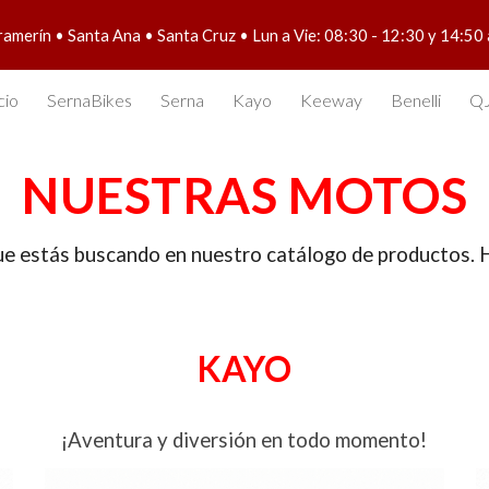
ramerín • Santa Ana • Santa Cruz • Lun a Vie: 08:30 - 12:30 y 14:50
ip to main content
Skip to navigat
cio
SernaBikes
Serna
Kayo
Keeway
Benelli
QJ
NUESTRAS MOTOS
que estás buscando en nuestro
catálogo de productos. H
KAYO
¡
A
ventura y diversión en todo momento!